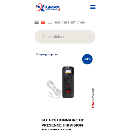
12 résultats affichés
ACCUEIL
A PROPOS
TÉLÉCOMS
-34%
TECHNOLOGIE DE
SÉCURITÉ
ENERGIE
RENOUVELABLE
MON COMPTE
CONTACTS
CART
KIT GESTIONNAIRE DE
SHOP
PRESENCE HIKVISION
COMPARER