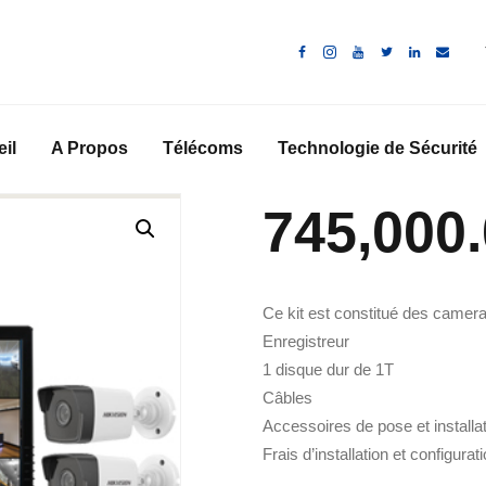
ACCUEIL
A PROPOS
TÉLÉCOMS
il
A Propos
Télécoms
Technologie de Sécurité
TECHNOLOGIE DE
745,000
SÉCURITÉ
ENERGIE
Ce kit est constitué des camer
RENOUVELABLE
Enregistreur
1 disque dur de 1T
MON COMPTE
Câbles
CONTACTS
Accessoires de pose et installa
Frais d’installation et configurat
CART