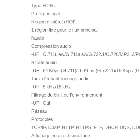
Type H.265
Profil principal
Région d’intérêt (ROI)
1 région fixe pour le flux principal
l’audio
Compression audio
-UF : G.711ulaw/G.711alaw/G.722.1/G.726/MP2L2
Bitrate audio
-UF : 64 Kbps (G.711)/16 Kbps (G.722.1)/16 Kbps (
Taux d’échantillonnage audio
-UF : 8 kHz/16 kHz
Filtrage du bruit de l’environnement
-UF : Oui
Réseau
Protocoles
TCP/IP, ICMP, HTTP, HTTPS, FTP, DHCP, DNS, DDN
Affichage en direct simultané