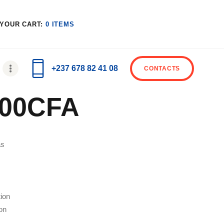
YOUR CART:
0 ITEMS
+237 678 82 41 08
CONTACTS
.00
CFA
as
tion
ion