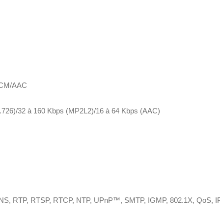
/PCM/AAC
G.726)/32 à 160 Kbps (MP2L2)/16 à 64 Kbps (AAC)
S, RTP, RTSP, RTCP, NTP, UPnP™, SMTP, IGMP, 802.1X, QoS, IPv