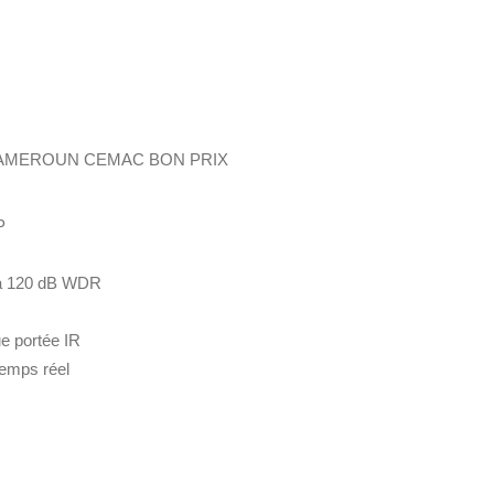
 CAMEROUN CEMAC BON PRIX
P
e à 120 dB WDR
e portée IR
temps réel